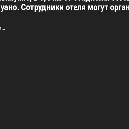
ауано. Сотрудники отеля могут орга
 ...