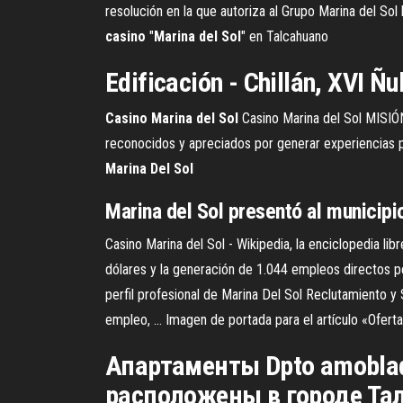
resolución en la que autoriza al Grupo Marina del Sol 
casino
"
Marina del Sol
" en Talcahuano
Edificación - Chillán, XVI Ñu
Casino
Marina
del
Sol
Casino Marina del Sol MISIÓN
reconocidos y apreciados por generar experiencias po
Marina Del
Sol
Marina del Sol
presentó al municipi
Casino Marina del Sol - Wikipedia, la enciclopedia li
dólares y la generación de 1.044 empleos directos p
perfil profesional de Marina Del Sol Reclutamiento y
empleo, ... Imagen de portada para el artículo «Oferta
Апартаменты Dpto amoblado
расположены в городе Тал