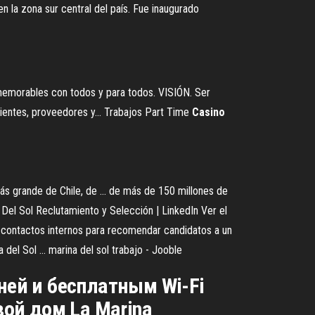
en la zona sur central del país. Fue inaugurado
 memorables con todos y para todos. VISIÓN. Ser
ientes, proveedores y...
Trabajos Part Time
Casino
más grande de Chile, de ... de más de 150 millones de
Del Sol Reclutamiento y Selección | LinkedIn Ver el
ar contactos internos para recomendar candidatos a un
del Sol ... marina del sol trabajo - Jooble
хней и бесплатным Wi-Fi
вой дом La Marina