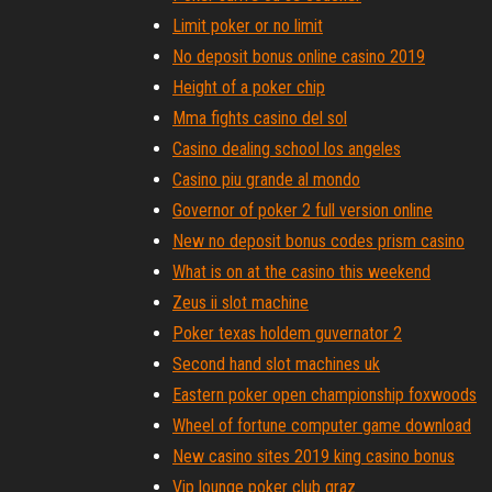
Limit poker or no limit
No deposit bonus online casino 2019
Height of a poker chip
Mma fights casino del sol
Casino dealing school los angeles
Casino piu grande al mondo
Governor of poker 2 full version online
New no deposit bonus codes prism casino
What is on at the casino this weekend
Zeus ii slot machine
Poker texas holdem guvernator 2
Second hand slot machines uk
Eastern poker open championship foxwoods
Wheel of fortune computer game download
New casino sites 2019 king casino bonus
Vip lounge poker club graz