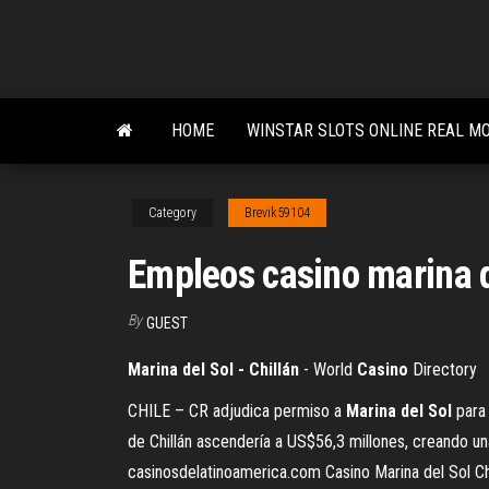
Skip
to
the
content
HOME
WINSTAR SLOTS ONLINE REAL M
Category
Brevik59104
Empleos casino marina de
By
GUEST
Marina del Sol - Chillán
- World
Casino
Directory
CHILE – CR adjudica permiso a
Marina del Sol
par
de Chillán ascendería a US$56,3 millones, creando un
casinosdelatinoamerica.com Casino Marina del Sol Chi