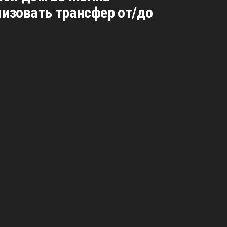
низовать трансфер от/до