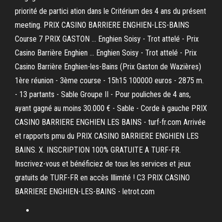
priorité de partici ation dans le Critérium des 4 ans du présent
meeting. PRIX CASINO BARRIERE ENGHIEN-LES-BAINS
Course 7 PRIX GASTON ... Enghien Soisy - Trot attelé - Prix
Casino Barrière Enghien ... Enghien Soisy - Trot attelé - Prix
Casino Barrière Enghien-les-Bains (Prix Gaston de Wazières)
1ère réunion - 3ème course - 15h15 100000 euros - 2875 m.
- 13 partants - Sable Groupe II - Pour pouliches de 4 ans,
ayant gagné au moins 30.000 € - Sable - Corde à gauche PRIX
CASINO BARRIERE ENGHIEN LES BAINS - turf-fr.com Arrivée
et rapports pmu du PRIX CASINO BARRIERE ENGHIEN LES
BAINS. X. INSCRIPTION 100% GRATUITE A TURF-FR.
Inscrivez-vous et bénéficiez de tous les services et jeux
gratuits de TURF-FR en accès Illimité ! C3 PRIX CASINO
BARRIERE ENGHIEN-LES-BAINS - letrot.com